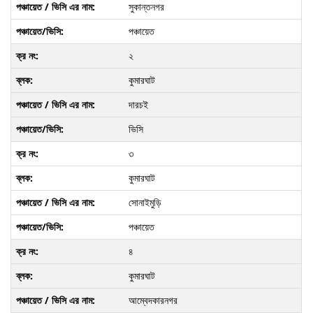
সুকান্তনগর
পঞ্চায়েত
২
কুমারঘাট
দারচই
ভিসি
৩
কুমারঘাট
সোনাইমুড়ি
পঞ্চায়েত
৪
কুমারঘাট
আম্বেদকারনগর