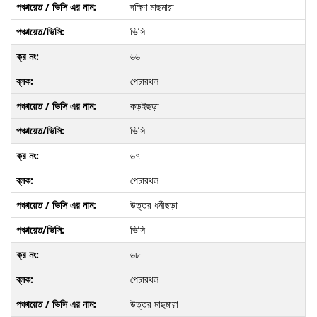
দক্ষিণ মাছমারা
ভিসি
৬৬
পেচারথল
কড়ইছড়া
ভিসি
৬৭
পেচারথল
উত্তর ধনীছড়া
ভিসি
৬৮
পেচারথল
উত্তর মাছমারা