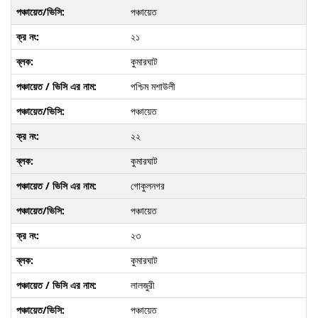
পঞ্চায়েত
২১
কুমারঘাট
পশ্চিম মশাউলী
পঞ্চায়েত
২২
কুমারঘাট
গোকুলনগর
পঞ্চায়েত
২৩
কুমারঘাট
লালজুরী
পঞ্চায়েত