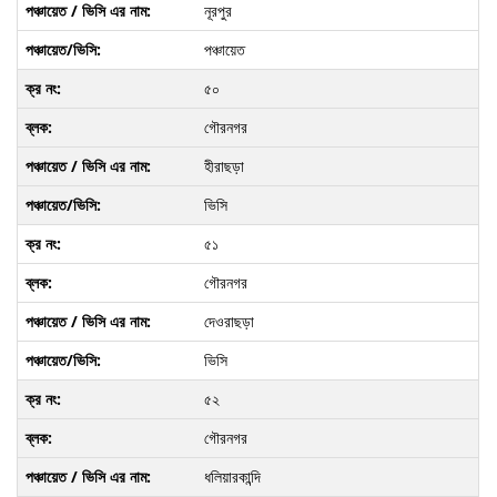
নূরপুর
পঞ্চায়েত
৫০
গৌরনগর
হীরাছড়া
ভিসি
৫১
গৌরনগর
দেওরাছড়া
ভিসি
৫২
গৌরনগর
ধলিয়ারকান্দি