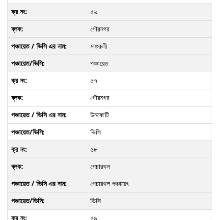
৫৬
গৌরনগর
মাগুরুলী
পঞ্চায়েত
৫৭
গৌরনগর
উনকোটি
ভিসি
৫৮
পেচারথল
পেচারথল পঞ্চায়েৎ
ভিসি
৫৯