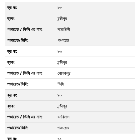
৮৮
চন্ডীপুর
সরোজিনী
পঞ্চায়েত
৮৯
চন্ডীপুর
গোলকপুর
ভিসি
৯০
চন্ডীপুর
ধনবিলাস
পঞ্চায়েত
৯১