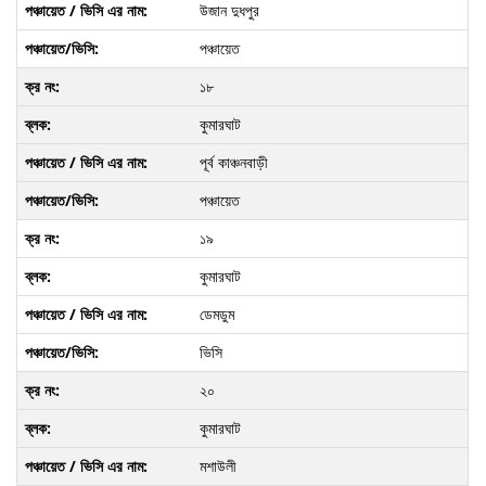
উজান দুধপুর
পঞ্চায়েত
১৮
কুমারঘাট
পূর্ব কাঞ্চনবাড়ী
পঞ্চায়েত
১৯
কুমারঘাট
ডেমডুম
ভিসি
২০
কুমারঘাট
মশাউলী