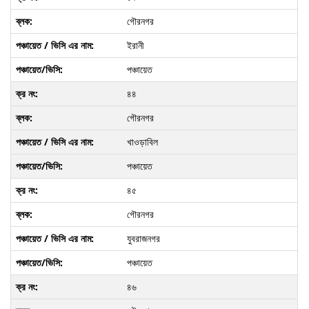
গৌরনগর
ইরানী
পঞ্চায়েত
৪৪
গৌরনগর
খাওড়াবিল
পঞ্চায়েত
৪৫
গৌরনগর
যুবরাজনগর
পঞ্চায়েত
৪৬