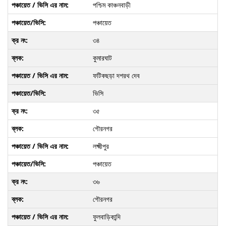
পশ্চিম কাঞ্চনবাড়ী
পঞ্চায়েত
৩৪
কুমারঘাট
ফটিকছড়া দশরথ দেব
ভিসি
৩৫
গৌরনগর
লক্ষ্মীপুর
পঞ্চায়েত
৩৬
গৌরনগর
ফুলবাড়িকান্দি