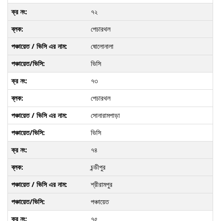
৭২
পেচারথল
ষোলোনালা
ভিসি
৭৩
পেচারথল
সোনারামপাড়া
ভিসি
৭৪
চন্ডীপুর
শ্রীরামপুর
পঞ্চায়েত
৭৫