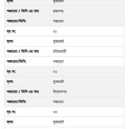
কুমারঘাট
রাজনগর
পঞ্চায়েত
৩১
কুমারঘাট
রতিয়াবাড়ী
পঞ্চায়েত
৩২
কুমারঘাট
বিদ্যাসাগর
পঞ্চায়েত
৩৩
কুমারঘাট