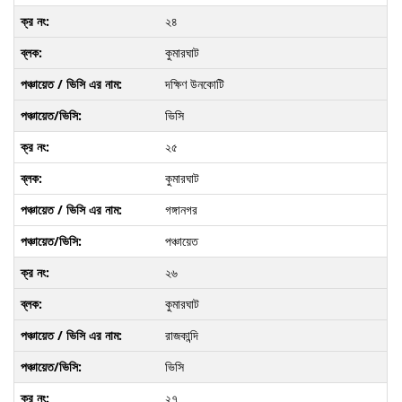
২৪
কুমারঘাট
দক্ষিণ উনকোটি
ভিসি
২৫
কুমারঘাট
গঙ্গানগর
পঞ্চায়েত
২৬
কুমারঘাট
রাজকান্দি
ভিসি
২৭