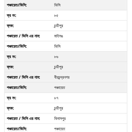
ভিসি
৮৫
চন্ডীপুর
মাইলঙ
ভিসি
৮৬
চন্ডীপুর
বীরচন্দ্রনগর
পঞ্চায়েত
৮৭
চন্ডীপুর
বিলাসপুর
পঞ্চায়েত