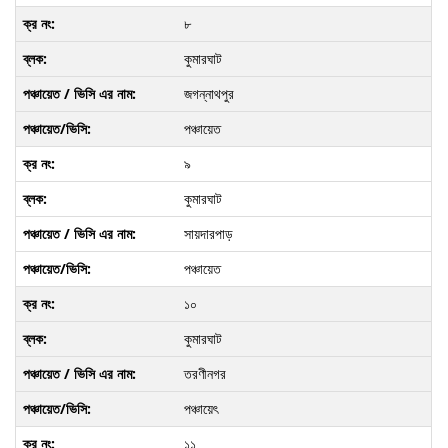
৮
কুমারঘাট
জগন্নাথপুর
পঞ্চায়েত
৯
কুমারঘাট
সায়দারপাড়
পঞ্চায়েত
১০
কুমারঘাট
তরণীনগর
পঞ্চায়েৎ
১১