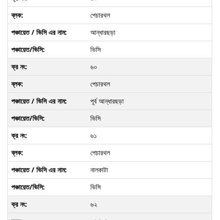
পেচারথল
আন্ধারছড়া
ভিসি
৬০
পেচারথল
পূর্ব আন্ধারছড়া
ভিসি
৬১
পেচারথল
নালকাটা
ভিসি
৬২