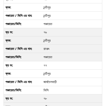
চন্ডীপুর
চন্ডীপুর
পঞ্চায়েত
৭৬
চন্ডীপুর
রাংরুং
পঞ্চায়েত
৭৭
চন্ডীপুর
জামতৈলবাড়ী
ভিসি
৭৮