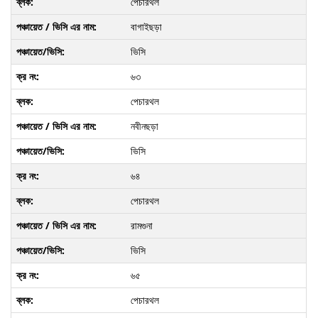
পেচারথল
বাগাইছড়া
ভিসি
৬৩
পেচারথল
নবীনছড়া
ভিসি
৬৪
পেচারথল
রামগুনা
ভিসি
৬৫
পেচারথল