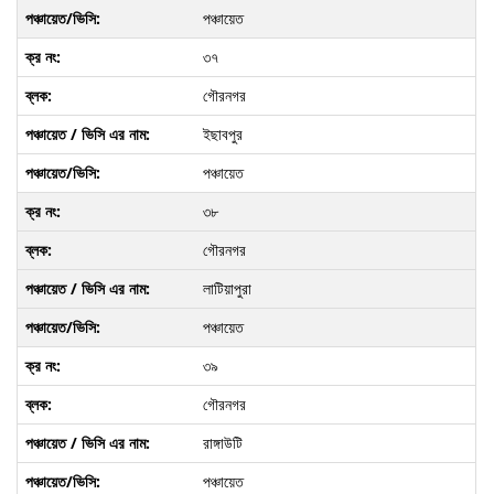
পঞ্চায়েত
৩৭
গৌরনগর
ইছাবপুর
পঞ্চায়েত
৩৮
গৌরনগর
লাটিয়াপুরা
পঞ্চায়েত
৩৯
গৌরনগর
রাঙ্গাউটি
পঞ্চায়েত