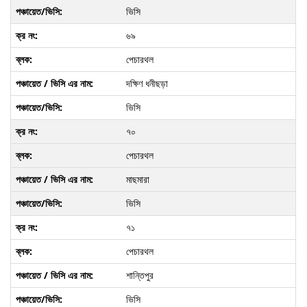
ভিসি
৬৯
পেচারথল
দক্ষিণ ধনীছড়া
ভিসি
৭০
পেচারথল
মাছমারা
ভিসি
৭১
পেচারথল
শান্তিপুর
ভিসি