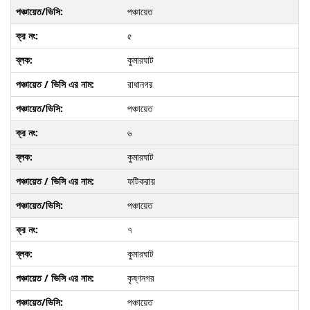
পঞ্চায়েত
৫
কুমারঘাট
রাধানগর
পঞ্চায়েত
৬
কুমারঘাট
ফটিকরায়
পঞ্চায়েত
৭
কুমারঘাট
কৃষ্ণনগর
পঞ্চায়েত