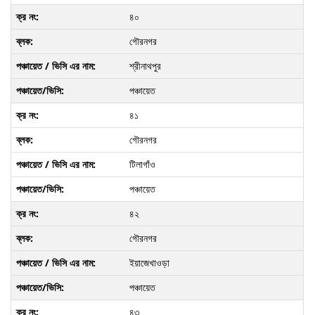
৪০
গৌরনগর
শ্রীনাথপুর
পঞ্চায়েত
৪১
গৌরনগর
টিলাগাঁও
পঞ্চায়েত
৪২
গৌরনগর
ইয়াজেখাওড়া
পঞ্চায়েত
৪৩