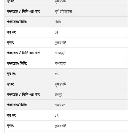
কুমারঘাট
পূর্ব রাইতুইসা
ভিসি
১৫
কুমারঘাট
বেতছড়া
পঞ্চায়েত
১৬
কুমারঘাট
দুধপুর
পঞ্চায়েত
১৭
কুমারঘাট