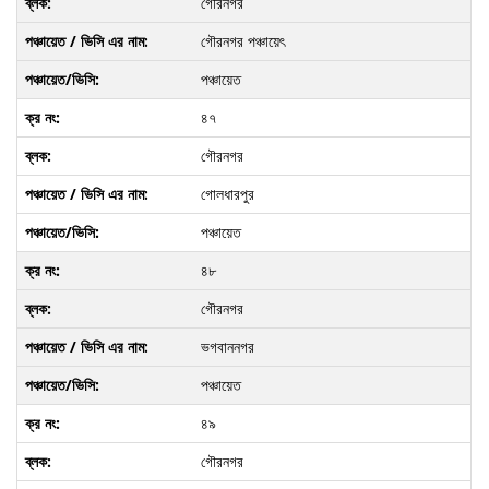
গৌরনগর
গৌরনগর পঞ্চায়েৎ
পঞ্চায়েত
৪৭
গৌরনগর
গোলধারপুর
পঞ্চায়েত
৪৮
গৌরনগর
ভগবাননগর
পঞ্চায়েত
৪৯
গৌরনগর