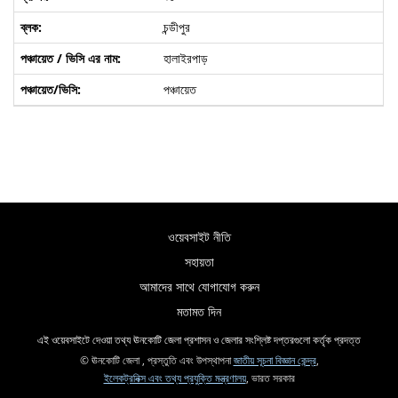
চন্ডীপুর
হালাইরপাড়
পঞ্চায়েত
ওয়েবসাইট নীতি
সহায়তা
আমাদের সাথে যোগাযোগ করুন
মতামত দিন
এই ওয়েবসাইটে দেওয়া তথ্য ঊনকোটি জেলা প্রশাসন ও জেলার সংশ্লিষ্ট দপ্তরগুলো কর্তৃক প্রদত্ত
© ঊনকোটি জেলা , প্রস্তুতি এবং উপস্থাপনা
জাতীয় সূচনা বিজ্ঞান কেন্দ্র
,
ইলেকট্রনিক্স এবং তথ্য প্রযুক্তি মন্ত্রণালয়
, ভারত সরকার